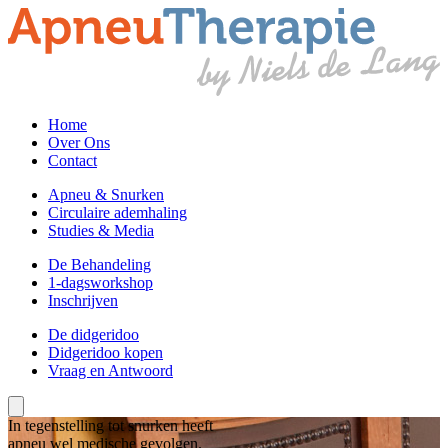
Home
Over Ons
Contact
Apneu & Snurken
Circulaire ademhaling
Studies & Media
De Behandeling
1-dagsworkshop
Inschrijven
De didgeridoo
Didgeridoo kopen
Vraag en Antwoord
In tegenstelling tot snurken heeft
apneu wel medische gevolgen.