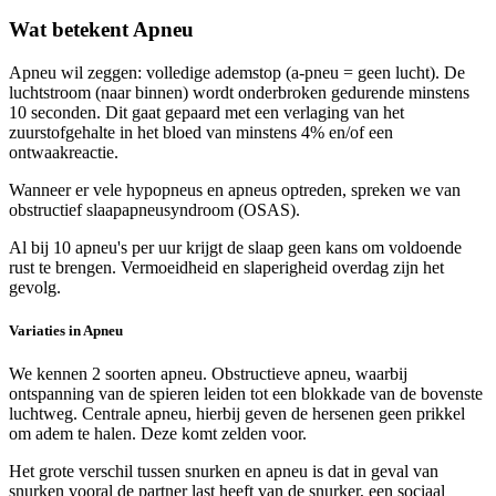
Wat betekent Apneu
Apneu wil zeggen: volledige ademstop (a-pneu = geen lucht). De
luchtstroom (naar binnen) wordt onderbroken gedurende minstens
10 seconden. Dit gaat gepaard met een verlaging van het
zuurstofgehalte in het bloed van minstens 4% en/of een
ontwaakreactie.
Wanneer er vele hypopneus en apneus optreden, spreken we van
obstructief slaapapneusyndroom (OSAS).
Al bij 10 apneu's per uur krijgt de slaap geen kans om voldoende
rust te brengen. Vermoeidheid en slaperigheid overdag zijn het
gevolg.
Variaties in Apneu
We kennen 2 soorten apneu. Obstructieve apneu, waarbij
ontspanning van de spieren leiden tot een blokkade van de bovenste
luchtweg. Centrale apneu, hierbij geven de hersenen geen prikkel
om adem te halen. Deze komt zelden voor.
Het grote verschil tussen snurken en apneu is dat in geval van
snurken vooral de partner last heeft van de snurker, een sociaal